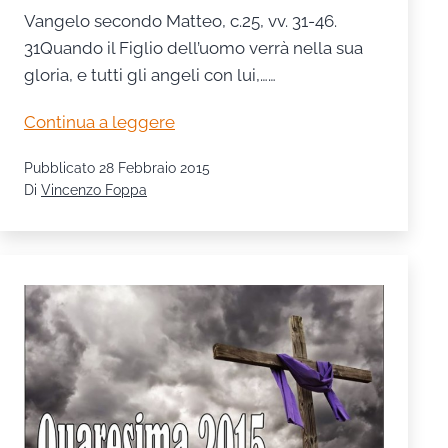
Vangelo secondo Matteo, c.25, vv. 31-46.
31Quando il Figlio dell’uomo verrà nella sua
gloria, e tutti gli angeli con lui,……
Spunti
Continua a leggere
della
Pubblicato
28 Febbraio 2015
Quaresima:
Di
Vincenzo Foppa
carità
e
giudizio
finale