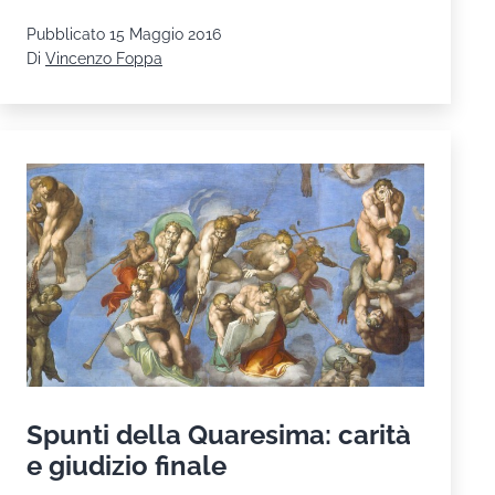
origine
Pubblicato
15 Maggio 2016
e
Di
Vincenzo Foppa
significato
Spunti della Quaresima: carità
e giudizio finale