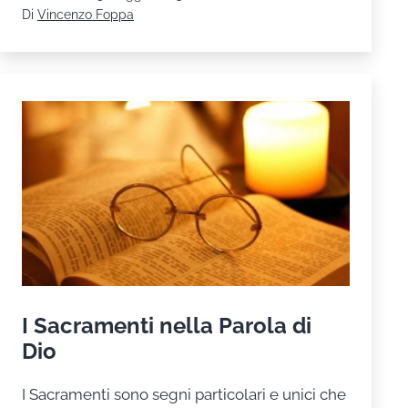
straordinari
Di
Vincenzo Foppa
dell’Eucarestia
I Sacramenti nella Parola di
Dio
I Sacramenti sono segni particolari e unici che