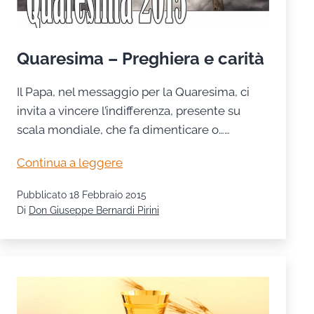
Quaresima – Preghiera e carità
Il Papa, nel messaggio per la Quaresima, ci
invita a vincere l’indifferenza, presente su
scala mondiale, che fa dimenticare o……
Quaresima
Continua a leggere
–
Pubblicato
18 Febbraio 2015
Preghiera
Di
Don Giuseppe Bernardi Pirini
e
carità