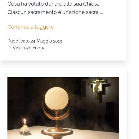
Gesù ha voluto donare alla sua Chiesa.
Ciascun sacramento è un’azione sacra……
I
Continua a leggere
Sacramenti
Pubblicato
24 Maggio 2013
nella
Di
Vincenzo Foppa
Parola
di
Dio