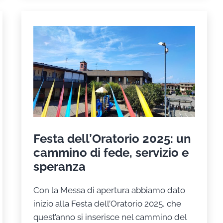
noi
lo
abbiamo.
E
questo
è
il
Signore
Festa dell’Oratorio 2025: un
cammino di fede, servizio e
speranza
Con la Messa di apertura abbiamo dato
inizio alla Festa dell’Oratorio 2025, che
quest’anno si inserisce nel cammino del