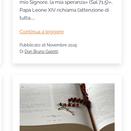
mio Signore, la mia speranza» (Sal 71,5)»,
Papa Leone XIV richiama l’attenzione di
tutta……
Speranza
Continua a leggere
e
Pubblicato
16 Novembre 2025
impegno:
Di
Don Bruno Galetti
il
messaggio
del
Papa
per
la
IX
Giornata
Mondiale
dei