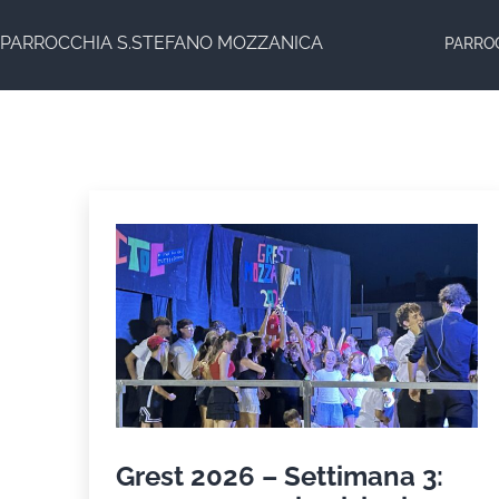
Salta
PARROCCHIA S.STEFANO MOZZANICA
PARRO
al
contenuto
Grest 2026 – Settimana 3: