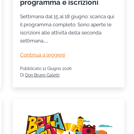
programma e iscrizioni
Settimana dal 15 al 18 giugno: scarica qui
il programma completo. Sono aperte le
iscrizioni alle attività della seconda
settimana……
Grest
Continua a leggere
2026
Pubblicato
11 Giugno 2026
–
Di
Don Bruno Galetti
Settimana
2:
programma
e
iscrizioni