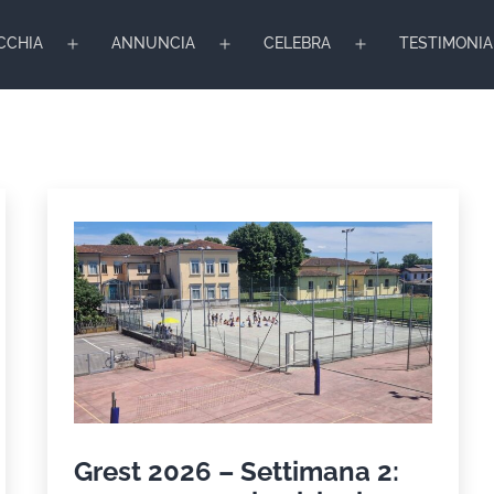
CCHIA
ANNUNCIA
CELEBRA
TESTIMONIA
Apri
Apri
Apri
menu
menu
menu
Grest 2026 – Settimana 2: