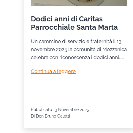
Dodici anni di Caritas
Parrocchiale Santa Marta
Un cammino di servizio e fraternità Il 13
novembre 2025 la comunità di Mozzanica
celebra con riconoscenza i dodici anni……
Dodici
Continua a leggere
anni
di
Caritas
Parrocchiale
Pubblicato
13 Novembre 2025
Santa
Di
Don Bruno Galetti
Marta