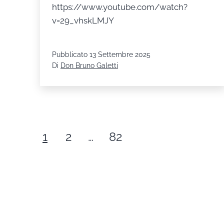
https://www.youtube.com/watch?
v=29_vhskLMJY
Pubblicato
13 Settembre 2025
Di
Don Bruno Galetti
Paginazione
1
2
…
82
degli
articoli