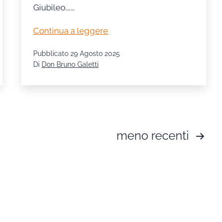
Giubileo.……
Festa
Continua a leggere
dell’Oratorio
Pubblicato
29 Agosto 2025
2025:
Di
Don Bruno Galetti
un
cammino
di
fede,
servizio
meno recenti
e
speranza