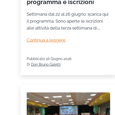
programma e iscrizioni
Settimana dal 22 al 26 giugno: scarica qui
il programma. Sono aperte le iscrizioni
alle attività della terza settimana di……
Grest
Continua a leggere
2026
–
Pubblicato
16 Giugno 2026
Settimana
Di
Don Bruno Galetti
3:
programma
e
iscrizioni