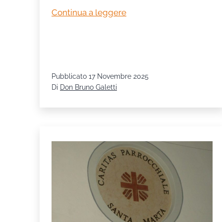
«Sei
Continua a leggere
tu,
mio
Signore,
la
Pubblicato
17 Novembre 2025
mia
Di
Don Bruno Galetti
speranza»
(dal
Salmo
71)