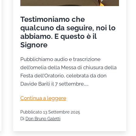
Poveri
Testimoniamo che
qualcuno da seguire, noi lo
abbiamo. E questo è il
Signore
Pubblichiamo audio e trascrizione
dell’omelia della Messa di chiusura della
Festa dell’Oratorio, celebrata da don
Davide Barili il 7 settembre……
Testimoniamo
Continua a leggere
che
Pubblicato
13 Settembre 2025
qualcuno
Di
Don Bruno Galetti
da
seguire,