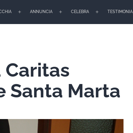
CCHIA
ANNUNCIA
CELEBRA
TESTIMONIA
Apri
Apri
Apri
menu
menu
menu
a Caritas
e Santa Marta