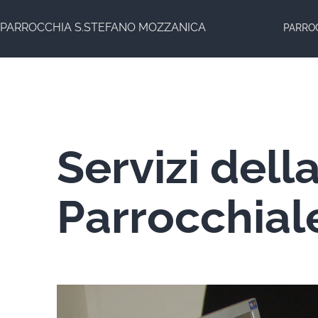
Salta
PARROCCHIA S.STEFANO MOZZANICA
PARRO
al
contenuto
Servizi dell
Parrocchial