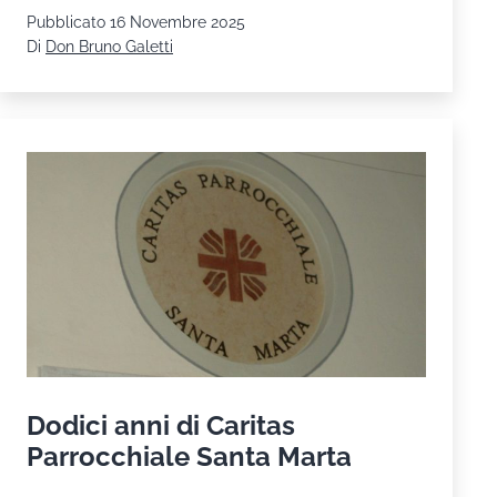
e
Pubblicato
16 Novembre 2025
impegno:
Di
Don Bruno Galetti
il
messaggio
del
Papa
per
la
IX
Giornata
Mondiale
dei
Poveri
Dodici anni di Caritas
Parrocchiale Santa Marta