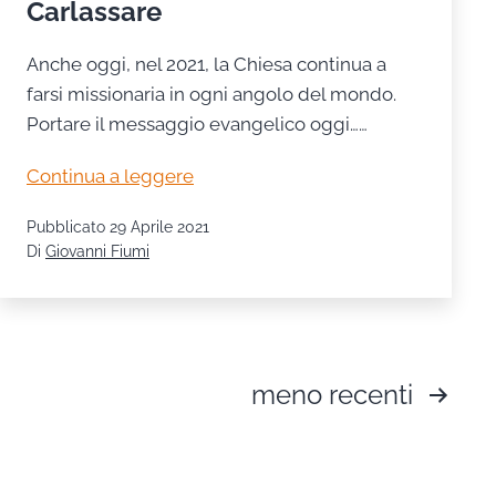
Carlassare
Anche oggi, nel 2021, la Chiesa continua a
farsi missionaria in ogni angolo del mondo.
Portare il messaggio evangelico oggi……
Preghiamo
Continua a leggere
per
Pubblicato
29 Aprile 2021
padre
Di
Giovanni Fiumi
Christan
Carlassare
Paginazione
meno recenti
degli
articoli