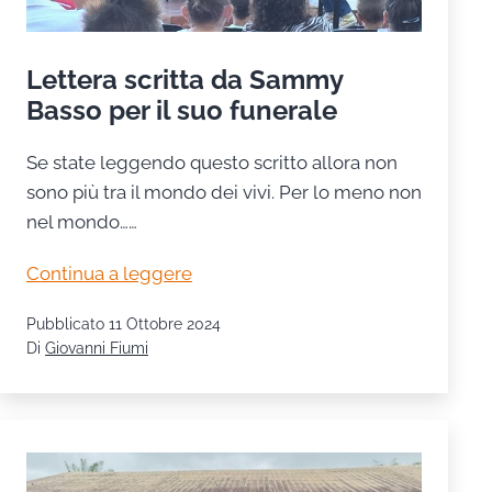
Lettera scritta da Sammy
Basso per il suo funerale
Se state leggendo questo scritto allora non
sono più tra il mondo dei vivi. Per lo meno non
nel mondo……
Lettera
Continua a leggere
scritta
Pubblicato
11 Ottobre 2024
da
Di
Giovanni Fiumi
Sammy
Basso
per
il
suo