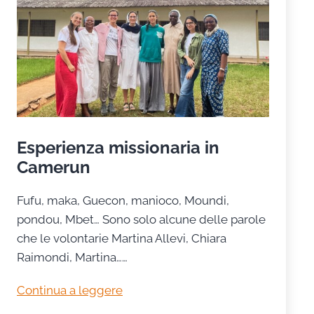
funerale
Esperienza missionaria in
Camerun
Fufu, maka, Guecon, manioco, Moundi,
pondou, Mbet… Sono solo alcune delle parole
che le volontarie Martina Allevi, Chiara
Raimondi, Martina……
Esperienza
Continua a leggere
missionaria