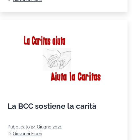
ricordo
di
don
Peternazzi
La BCC sostiene la carità
Pubblicato
24 Giugno 2021
Di
Giovanni Fiumi