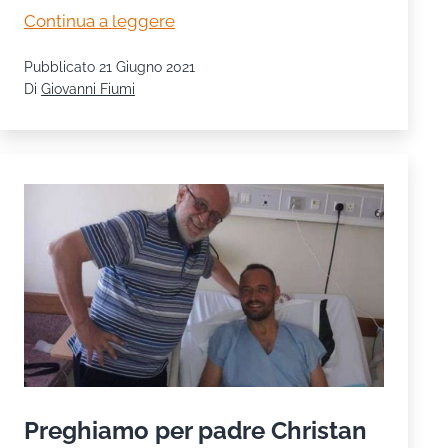
In
Continua a leggere
memoria
Pubblicato
21 Giugno 2021
di
Di
Giovanni Fiumi
Don
Arnaldo
Preghiamo per padre Christan