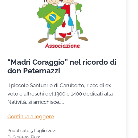
“Madri Coraggio” nel ricordo di
don Peternazzi
Il piccolo Santuario di Caruberto, ricco di ex
voto e affreschi del 1300 e 1400 dedicati alla
Natività, si arricchisce……
“Madri
Continua a leggere
Coraggio”
Pubblicato
5 Luglio 2021
nel
Di
Giovanni Fiumi