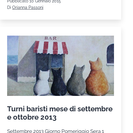
Pubblicato
10 Gennaio 2015
bar
Di
Orianna Passoni
dell’oratorio:
ma
che
buono
il
caffè
delle
“Befane”
Turni baristi mese di settembre
e ottobre 2013
Settembre 2013 Giorno Pomeriggio Sera 1