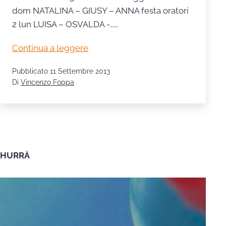
dom NATALINA – GIUSY – ANNA festa oratori
2 lun LUISA – OSVALDA -……
Turni
Continua a leggere
baristi
Pubblicato
11 Settembre 2013
mese
Di
Vincenzo Foppa
di
settembre
e
ottobre
2013
HURRÀ