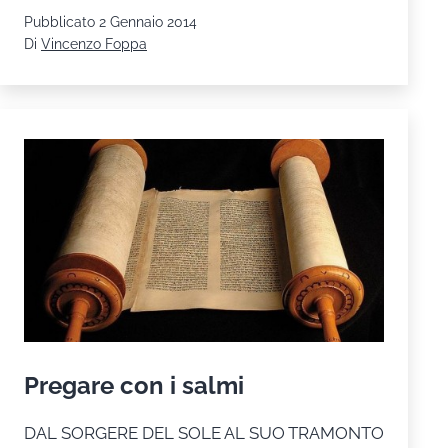
calendario
Pubblicato
2 Gennaio 2014
mesi
Di
Vincenzo Foppa
di
gennaio
e
febbraio
2014
Pregare con i salmi
DAL SORGERE DEL SOLE AL SUO TRAMONTO