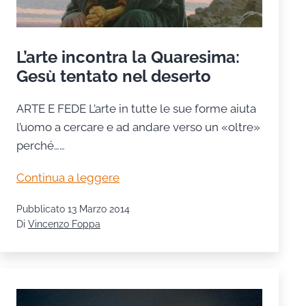
L’arte incontra la Quaresima:
Gesù tentato nel deserto
ARTE E FEDE L’arte in tutte le sue forme aiuta
l’uomo a cercare e ad andare verso un «oltre»
perché……
L’arte
Continua a leggere
incontra
Pubblicato
13 Marzo 2014
la
Di
Vincenzo Foppa
Quaresima:
Gesù
tentato
nel
deserto