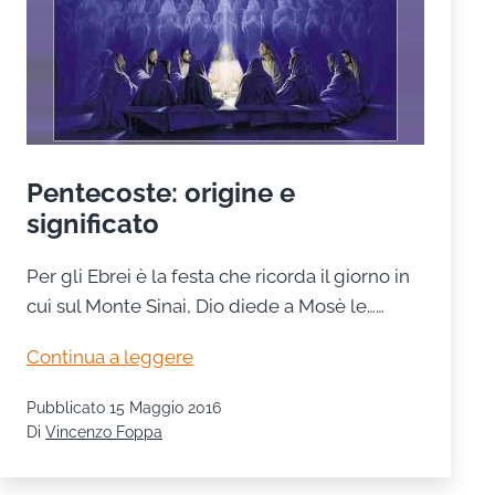
Pentecoste: origine e
significato
Per gli Ebrei è la festa che ricorda il giorno in
cui sul Monte Sinai, Dio diede a Mosè le……
Pentecoste:
Continua a leggere
origine
Pubblicato
15 Maggio 2016
e
Di
Vincenzo Foppa
significato