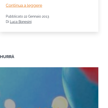
1912-
Continua a leggere
2012:
Pubblicato
22 Gennaio 2013
la
Di
Luca Bonesini
Corale
Santo
Stefano
compie
cent’anni
HURRÀ