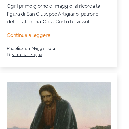
Ogni primo giorno di maggio, si ricorda la
figura di San Giuseppe Artigiano, patrono
della categoria. Gesù Cristo ha vissuto……
1°
Continua a leggere
maggio
Pubblicato
1 Maggio 2014
festa
Di
Vincenzo Foppa
di
San
Giuseppe
lavoratore