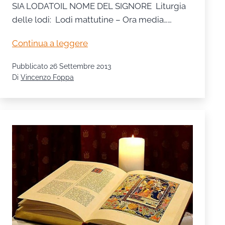
SIA LODATOIL NOME DEL SIGNORE Liturgia
delle lodi: Lodi mattutine – Ora media……
Pregare
Continua a leggere
con
Pubblicato
26 Settembre 2013
i
Di
Vincenzo Foppa
salmi