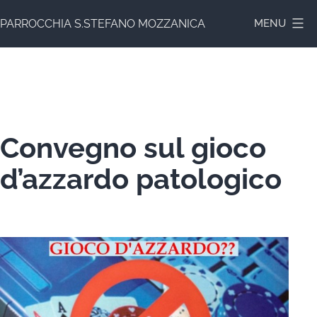
Salta
PARROCCHIA S.STEFANO MOZZANICA
MENU
al
contenuto
Convegno sul gioco
d’azzardo patologico