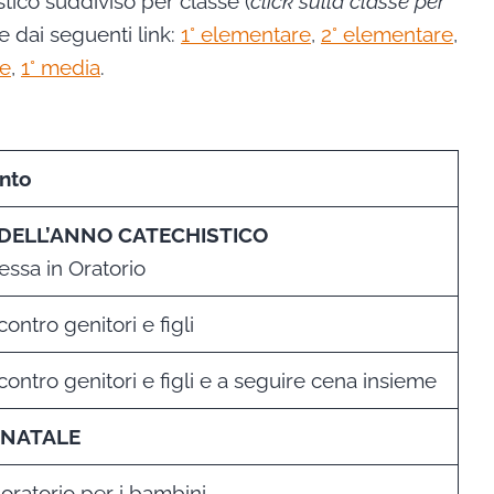
stico suddiviso per classe (
click sulla classe per
e dai seguenti link:
1° elementare
,
2° elementare
,
re
,
1° media
.
nto
DELL’ANNO CATECHISTICO
ssa in Oratorio
contro genitori e figli
contro genitori e figli e a seguire cena insieme
 NATALE
 oratorio per i bambini