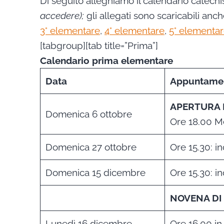
Di seguito alleghiamo il calendario catechi
accedere);
gli allegati sono scaricabili anch
3° elementare
,
4° elementare
,
5° elementa
[tabgroup][tab title=”Prima”]
Calendario prima elementare
Data
Appuntame
APERTURA 
Domenica 6 ottobre
Ore 18.00 Me
Domenica 27 ottobre
Ore 15.30: in
Domenica 15 dicembre
Ore 15.30: in
NOVENA DI
Lunedì 16 dicembre
Ore 16.00 in