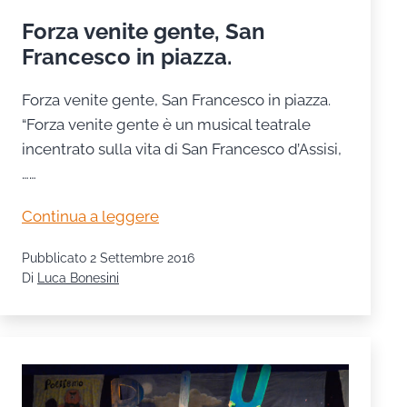
Forza venite gente, San
Francesco in piazza.
Forza venite gente, San Francesco in piazza.
“Forza venite gente è un musical teatrale
incentrato sulla vita di San Francesco d’Assisi,
……
Forza
Continua a leggere
venite
Pubblicato
2 Settembre 2016
gente,
Di
Luca Bonesini
San
Francesco
in
piazza.