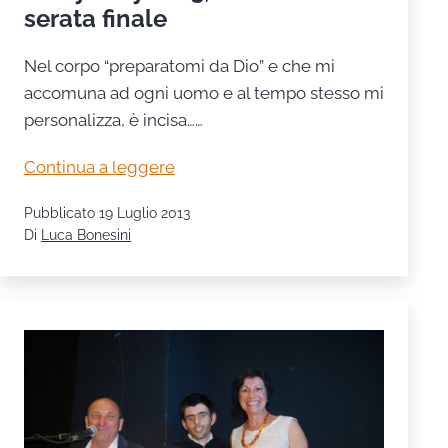
serata finale
Nel corpo “preparatomi da Dio” e che mi
accomuna ad ogni uomo e al tempo stesso mi
personalizza, è incisa……
Everybody
Continua a leggere
2013,
Pubblicato
19 Luglio 2013
le
Di
Luca Bonesini
foto
della
serata
finale