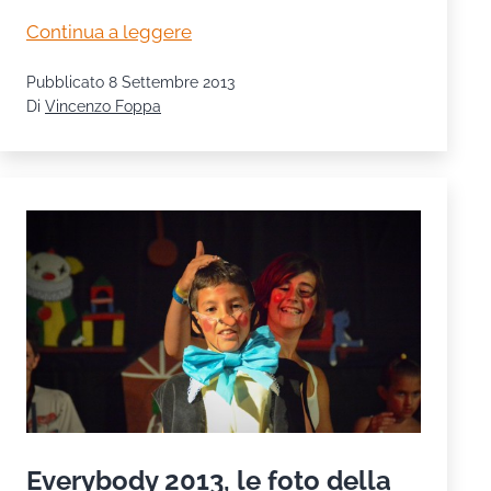
Festa
Continua a leggere
dell’Oratorio
Pubblicato
8 Settembre 2013
2013:
Di
Vincenzo Foppa
incontro
con
la
Dott.ssa
Elsa
Belotti
Everybody 2013, le foto della