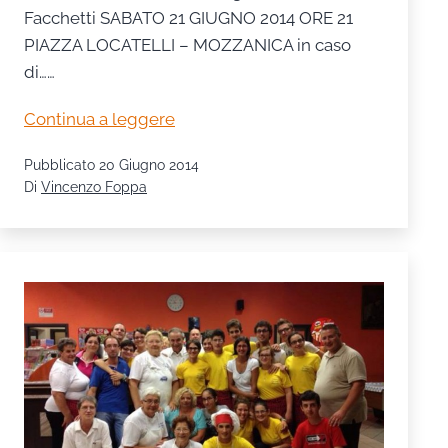
Facchetti SABATO 21 GIUGNO 2014 ORE 21
PIAZZA LOCATELLI – MOZZANICA in caso
di……
Corpo
Continua a leggere
musicale
Pubblicato
20 Giugno 2014
Don
Di
Vincenzo Foppa
Gaspare
Paltenghi:
Concerto
d’Estate