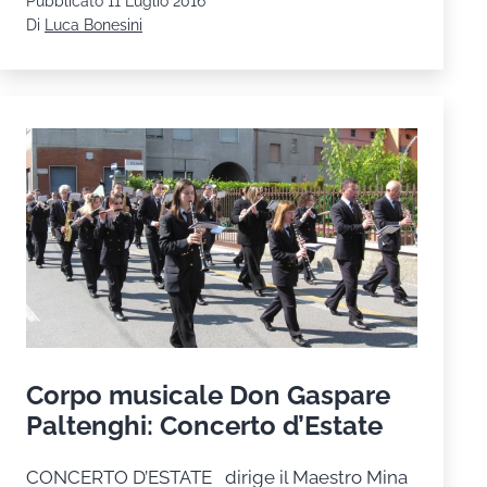
Pubblicato
11 Luglio 2016
foto
Di
Luca Bonesini
della
serata
finale
del
Cregrest
2016.
Corpo musicale Don Gaspare
Paltenghi: Concerto d’Estate
CONCERTO D’ESTATE dirige il Maestro Mina