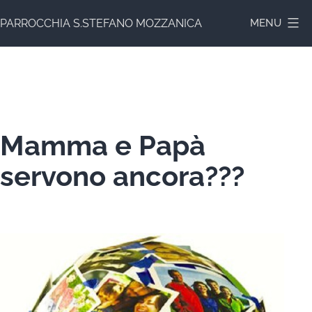
Salta
PARROCCHIA S.STEFANO MOZZANICA
MENU
al
contenuto
Mamma e Papà
servono ancora???