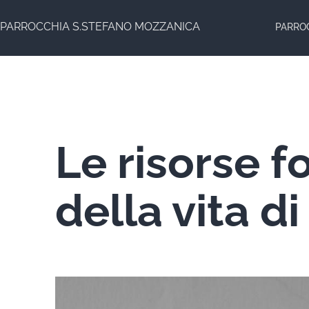
Salta
PARROCCHIA S.STEFANO MOZZANICA
PARRO
al
contenuto
Le risorse 
della vita d