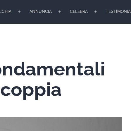
CCHIA
ANNUNCIA
CELEBRA
TESTIMONIA
Apri
Apri
Apri
menu
menu
menu
fondamentali
i coppia