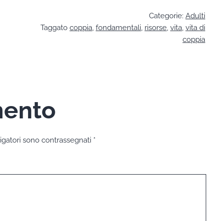
Categorie:
Adulti
Taggato
coppia
,
fondamentali
,
risorse
,
vita
,
vita di
coppia
mento
igatori sono contrassegnati
*