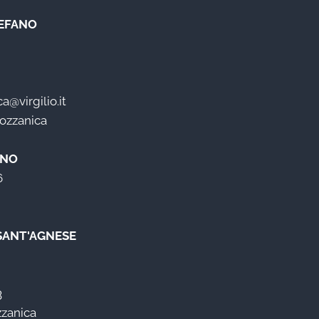
EFANO
@virgilio.it
Mozzanica
ANO
6
 SANT'AGNESE
3
zzanica