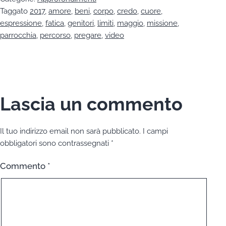
Taggato
2017
,
amore
,
beni
,
corpo
,
credo
,
cuore
,
espressione
,
fatica
,
genitori
,
limiti
,
maggio
,
missione
,
parrocchia
,
percorso
,
pregare
,
video
Lascia un commento
Il tuo indirizzo email non sarà pubblicato.
I campi
obbligatori sono contrassegnati
*
Commento
*