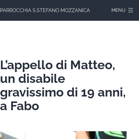
Salta
PARROCCHIA S.STEFANO MOZZANICA
MENU
al
contenuto
L’appello di Matteo,
un disabile
gravissimo di 19 anni,
a Fabo