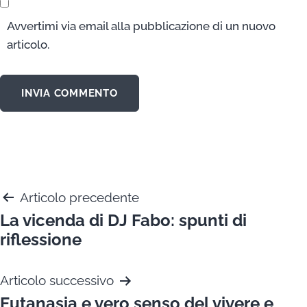
Avvertimi via email alla pubblicazione di un nuovo
articolo.
Navigazione
Articolo precedente
La vicenda di DJ Fabo: spunti di
articoli
riflessione
Articolo successivo
Eutanasia e vero senso del vivere e