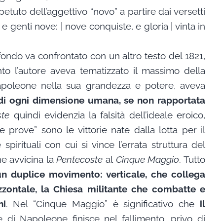
etuto dell’aggettivo “novo” a partire dai versetti
 e genti nove: | nove conquiste, e gloria | vinta in
ndo va confrontato con un altro testo del 1821,
o l’autore aveva tematizzato il massimo della
apoleone nella sua grandezza e potere, aveva
di ogni dimensione umana, se non rapportata
ste
quindi evidenzia la falsità dell’ideale eroico,
e prove” sono le vittorie nate dalla lotta per il
 spirituali con cui si vince l’errata struttura del
e avvicina la
Pentecoste
al
Cinque Maggio
. Tutto
un duplice movimento: verticale, che collega
izzontale, la Chiesa militante che combatte e
ni
. Nel “Cinque Maggio” è significativo che
il
ne di Napoleone finisce nel fallimento, privo di