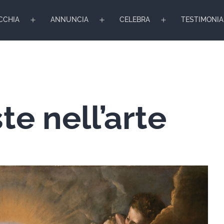
CCHIA
ANNUNCIA
CELEBRA
TESTIMONIA
Apri
Apri
Apri
menu
menu
menu
e nell’arte