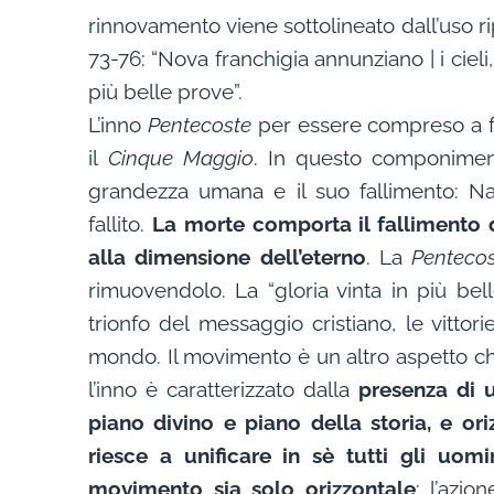
rinnovamento viene sottolineato dall’uso rip
73-76: “Nova franchigia annunziano | i cieli,
più belle prove”.
L’inno
Pentecoste
per essere compreso a fo
il
Cinque Maggio
. In questo componiment
grandezza umana e il suo fallimento: N
fallito.
La morte comporta il fallimento 
alla dimensione dell’eterno
. La
Penteco
rimuovendolo. La “gloria vinta in più bell
trionfo del messaggio cristiano, le vittorie
mondo. Il movimento è un altro aspetto ch
l’inno è caratterizzato dalla
presenza di 
piano divino e piano della storia, e or
riesce a unificare in sè tutti gli uomi
movimento sia solo orizzontale
: l’azio