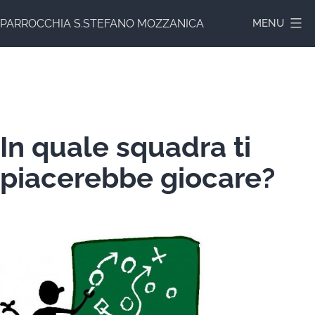
Salta
PARROCCHIA S.STEFANO MOZZANICA
MENU
al
contenuto
In quale squadra ti
piacerebbe giocare?