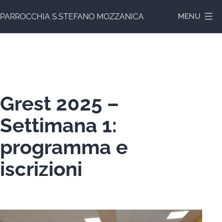
Salta
PARROCCHIA S.STEFANO MOZZANICA
MENU
al
contenuto
Grest 2025 –
Settimana 1:
programma e
iscrizioni