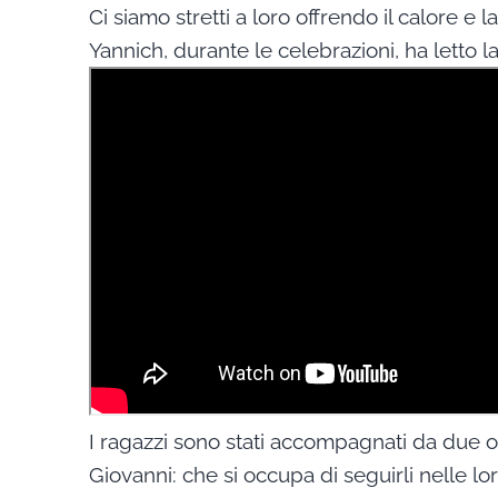
Ci siamo stretti a loro offrendo il calore e l
Yannich, durante le celebrazioni, ha letto l
I ragazzi sono stati accompagnati da due o
Giovanni: che si occupa di seguirli nelle lo