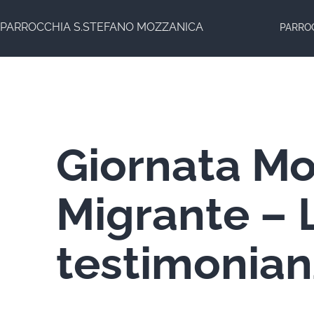
Salta
PARROCCHIA S.STEFANO MOZZANICA
PARRO
al
contenuto
Giornata Mo
Migrante – L
testimonia