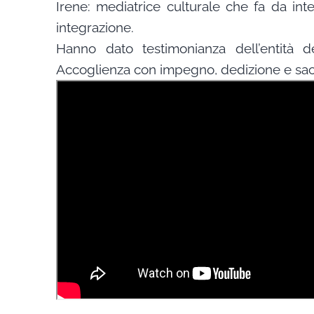
Irene: mediatrice culturale che fa da in
integrazione.
Hanno dato testimonianza dell’entità 
Accoglienza con impegno, dedizione e sacri