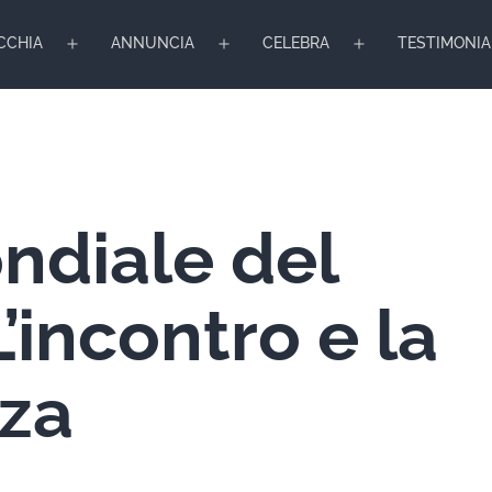
CCHIA
ANNUNCIA
CELEBRA
TESTIMONIA
Apri
Apri
Apri
menu
menu
menu
ndiale del
’incontro e la
nza