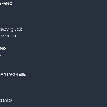
EFANO
@virgilio.it
Mozzanica
ANO
6
 SANT'AGNESE
3
zzanica