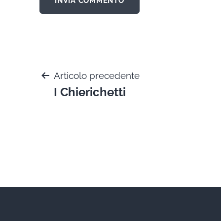
Navigazione
Articolo precedente
I Chierichetti
articoli