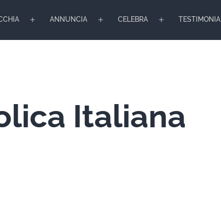
CCHIA
ANNUNCIA
CELEBRA
TESTIMONIA
Apri
Apri
Apri
menu
menu
menu
lica Italiana