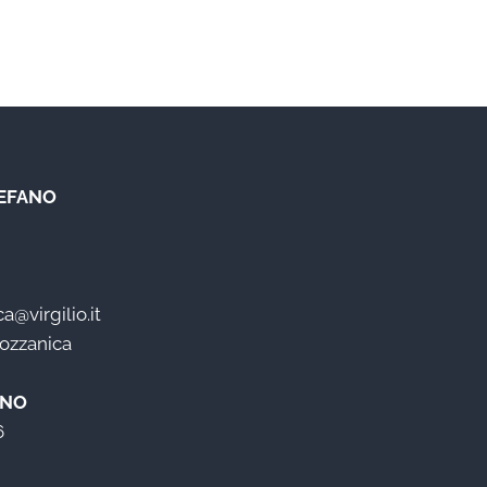
EFANO
@virgilio.it
Mozzanica
ANO
6