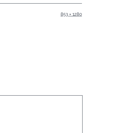
A
853 × 1280
dimensione
piena