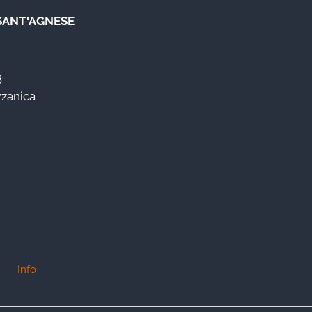
 SANT'AGNESE
3
zzanica
Info